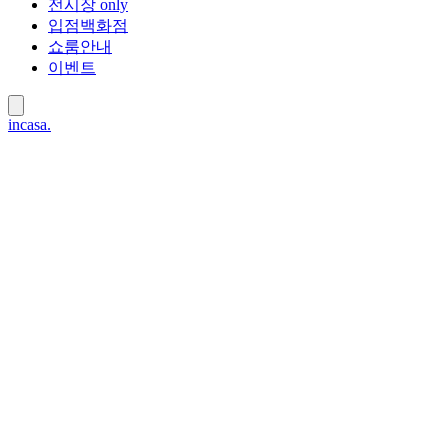
전시장 only
입점백화점
쇼룸안내
이벤트
incasa
.