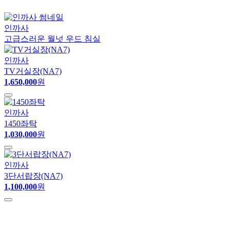
인까사
고급스러운 월넛 우드 침실
인까사
TV거실장(NA7)
1,650,000
원
인까사
1450좌탁
1,030,000
원
인까사
3단서랍장(NA7)
1,100,000
원